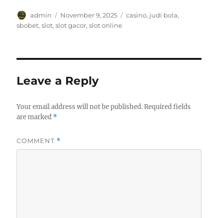
Author
Posted
Tags
admin
November 9, 2025
casino
,
judi bola
,
on
sbobet
,
slot
,
slot gacor
,
slot online
Leave a Reply
Your email address will not be published.
Required fields
are marked
*
COMMENT
*