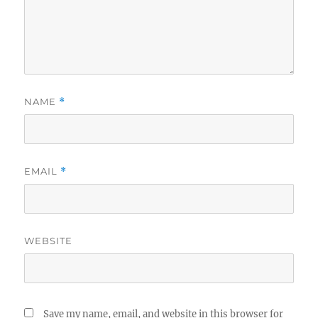
NAME
*
EMAIL
*
WEBSITE
Save my name, email, and website in this browser for