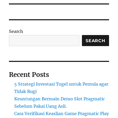
Search
SEARCH
Recent Posts
5 Strategi Investasi Togel untuk Pemula agar
Tidak Rugi
Keuntungan Bermain Demo Slot Pragmatic
Sebelum Pakai Uang Asli.
Cara Verifikasi Keaslian Game Pragmatic Play