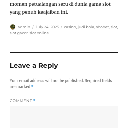
momen petualangan seru di dunia game slot
yang penuh keajaiban ini.
Author
Posted
Tags
admin
July 24, 2025
casino
,
judi bola
,
sbobet
,
slot
,
on
slot gacor
,
slot online
Leave a Reply
Your email address will not be published.
Required fields
are marked
*
COMMENT
*