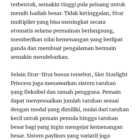
terbentuk, semakin tinggi pula peluang untuk
meraih hadiah besar. Tidak ketinggalan, fitur
multiplier yang bisa meningkat secara
otomatis selama permainan berlangsung,
memberikan nilai kemenangan yang berlipat
ganda dan membuat pengalaman bermain
semakin mendebarkan.
Selain fitur-fitur bonus tersebut, Slot Starlight
Princess juga menawarkan sistem taruhan
yang fleksibel dan ramah pengguna. Pemain
dapat menyesuaikan jumlah taruhan sesuai
dengan modal yang dimiliki, mulai dari taruhan
kecil untuk pemain pemula hingga taruhan
besar bagi yang ingin mengejar kemenangan
besar. Sistem paylines yang variatif juga