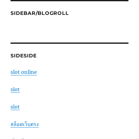
SIDEBAR/BLOGROLL
SIDESIDE
slot online
slot
slot
สล็อตเว็บตรง