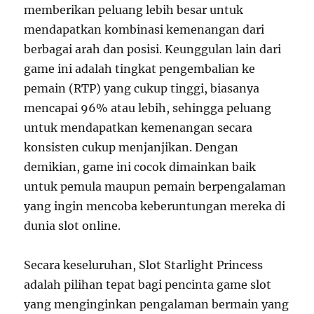
memberikan peluang lebih besar untuk
mendapatkan kombinasi kemenangan dari
berbagai arah dan posisi. Keunggulan lain dari
game ini adalah tingkat pengembalian ke
pemain (RTP) yang cukup tinggi, biasanya
mencapai 96% atau lebih, sehingga peluang
untuk mendapatkan kemenangan secara
konsisten cukup menjanjikan. Dengan
demikian, game ini cocok dimainkan baik
untuk pemula maupun pemain berpengalaman
yang ingin mencoba keberuntungan mereka di
dunia slot online.
Secara keseluruhan, Slot Starlight Princess
adalah pilihan tepat bagi pencinta game slot
yang menginginkan pengalaman bermain yang