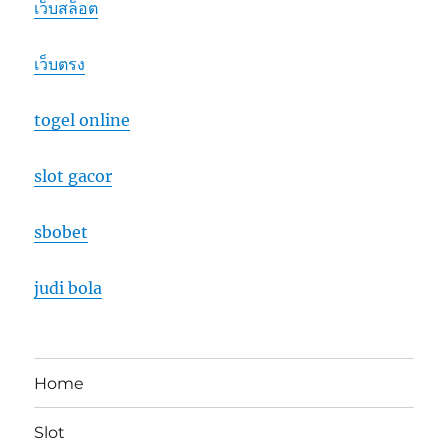
เว็บสล็อต
เว็บตรง
togel online
slot gacor
sbobet
judi bola
Home
Slot