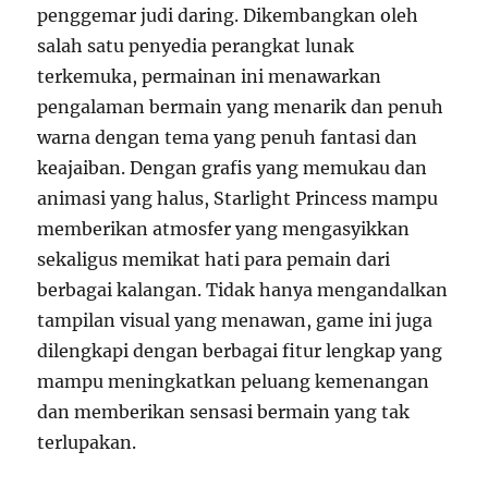
penggemar judi daring. Dikembangkan oleh
salah satu penyedia perangkat lunak
terkemuka, permainan ini menawarkan
pengalaman bermain yang menarik dan penuh
warna dengan tema yang penuh fantasi dan
keajaiban. Dengan grafis yang memukau dan
animasi yang halus, Starlight Princess mampu
memberikan atmosfer yang mengasyikkan
sekaligus memikat hati para pemain dari
berbagai kalangan. Tidak hanya mengandalkan
tampilan visual yang menawan, game ini juga
dilengkapi dengan berbagai fitur lengkap yang
mampu meningkatkan peluang kemenangan
dan memberikan sensasi bermain yang tak
terlupakan.