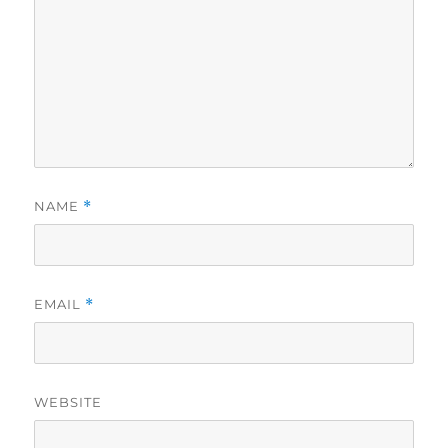
NAME
*
EMAIL
*
WEBSITE