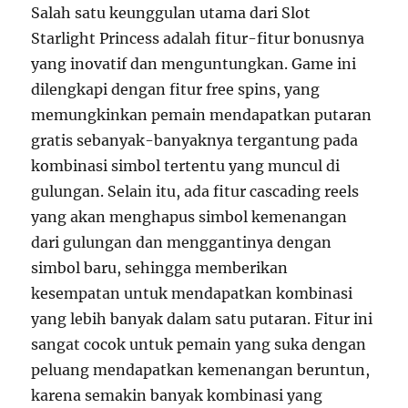
Salah satu keunggulan utama dari Slot
Starlight Princess adalah fitur-fitur bonusnya
yang inovatif dan menguntungkan. Game ini
dilengkapi dengan fitur free spins, yang
memungkinkan pemain mendapatkan putaran
gratis sebanyak-banyaknya tergantung pada
kombinasi simbol tertentu yang muncul di
gulungan. Selain itu, ada fitur cascading reels
yang akan menghapus simbol kemenangan
dari gulungan dan menggantinya dengan
simbol baru, sehingga memberikan
kesempatan untuk mendapatkan kombinasi
yang lebih banyak dalam satu putaran. Fitur ini
sangat cocok untuk pemain yang suka dengan
peluang mendapatkan kemenangan beruntun,
karena semakin banyak kombinasi yang