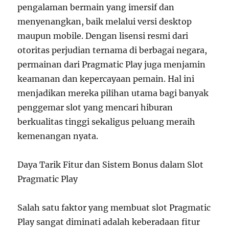
pengalaman bermain yang imersif dan
menyenangkan, baik melalui versi desktop
maupun mobile. Dengan lisensi resmi dari
otoritas perjudian ternama di berbagai negara,
permainan dari Pragmatic Play juga menjamin
keamanan dan kepercayaan pemain. Hal ini
menjadikan mereka pilihan utama bagi banyak
penggemar slot yang mencari hiburan
berkualitas tinggi sekaligus peluang meraih
kemenangan nyata.
Daya Tarik Fitur dan Sistem Bonus dalam Slot
Pragmatic Play
Salah satu faktor yang membuat slot Pragmatic
Play sangat diminati adalah keberadaan fitur