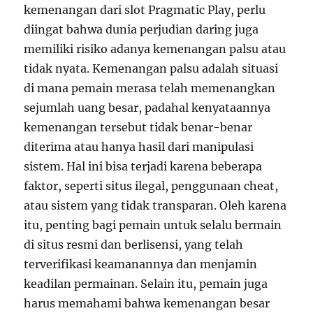
kemenangan dari slot Pragmatic Play, perlu
diingat bahwa dunia perjudian daring juga
memiliki risiko adanya kemenangan palsu atau
tidak nyata. Kemenangan palsu adalah situasi
di mana pemain merasa telah memenangkan
sejumlah uang besar, padahal kenyataannya
kemenangan tersebut tidak benar-benar
diterima atau hanya hasil dari manipulasi
sistem. Hal ini bisa terjadi karena beberapa
faktor, seperti situs ilegal, penggunaan cheat,
atau sistem yang tidak transparan. Oleh karena
itu, penting bagi pemain untuk selalu bermain
di situs resmi dan berlisensi, yang telah
terverifikasi keamanannya dan menjamin
keadilan permainan. Selain itu, pemain juga
harus memahami bahwa kemenangan besar