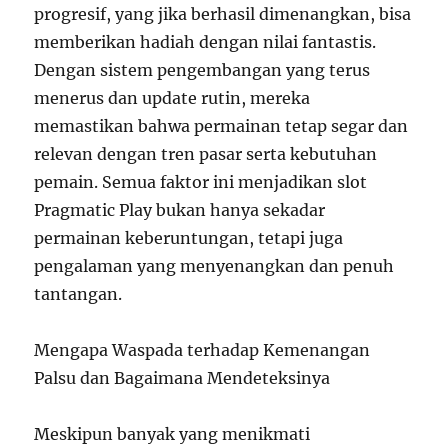
progresif, yang jika berhasil dimenangkan, bisa
memberikan hadiah dengan nilai fantastis.
Dengan sistem pengembangan yang terus
menerus dan update rutin, mereka
memastikan bahwa permainan tetap segar dan
relevan dengan tren pasar serta kebutuhan
pemain. Semua faktor ini menjadikan slot
Pragmatic Play bukan hanya sekadar
permainan keberuntungan, tetapi juga
pengalaman yang menyenangkan dan penuh
tantangan.
Mengapa Waspada terhadap Kemenangan
Palsu dan Bagaimana Mendeteksinya
Meskipun banyak yang menikmati