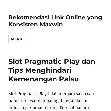
Rekomendasi Link Online yang
Konsisten Maxwin
MENU
Slot Pragmatic Play dan
Tips Menghindari
Kemenangan Palsu
Slot Pragmatic Play telah menjadi salah satu
nama terbesar dan paling dikenal dalam
industri perjudian daring. Perusahaan ini