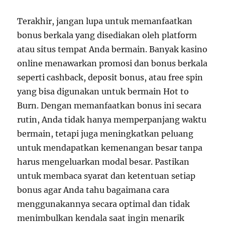
Terakhir, jangan lupa untuk memanfaatkan
bonus berkala yang disediakan oleh platform
atau situs tempat Anda bermain. Banyak kasino
online menawarkan promosi dan bonus berkala
seperti cashback, deposit bonus, atau free spin
yang bisa digunakan untuk bermain Hot to
Burn. Dengan memanfaatkan bonus ini secara
rutin, Anda tidak hanya memperpanjang waktu
bermain, tetapi juga meningkatkan peluang
untuk mendapatkan kemenangan besar tanpa
harus mengeluarkan modal besar. Pastikan
untuk membaca syarat dan ketentuan setiap
bonus agar Anda tahu bagaimana cara
menggunakannya secara optimal dan tidak
menimbulkan kendala saat ingin menarik