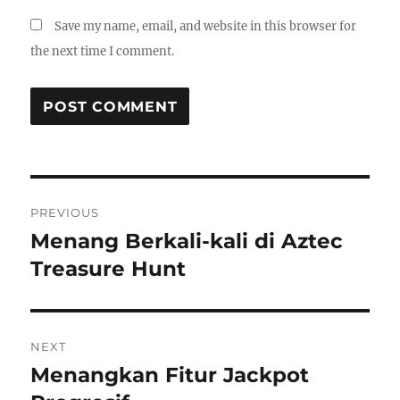
Save my name, email, and website in this browser for
the next time I comment.
Post
PREVIOUS
navigation
Menang Berkali-kali di Aztec
Previous
post:
Treasure Hunt
NEXT
Menangkan Fitur Jackpot
Next
post: