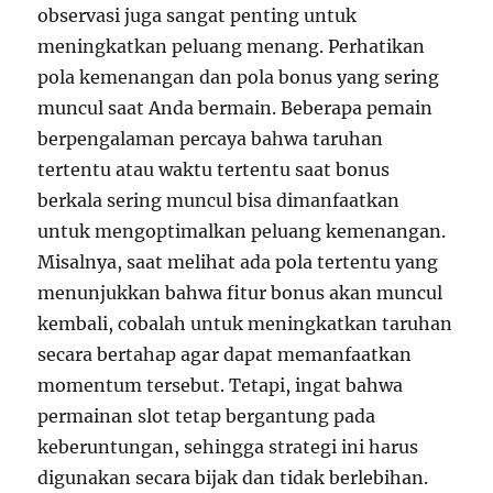
observasi juga sangat penting untuk
meningkatkan peluang menang. Perhatikan
pola kemenangan dan pola bonus yang sering
muncul saat Anda bermain. Beberapa pemain
berpengalaman percaya bahwa taruhan
tertentu atau waktu tertentu saat bonus
berkala sering muncul bisa dimanfaatkan
untuk mengoptimalkan peluang kemenangan.
Misalnya, saat melihat ada pola tertentu yang
menunjukkan bahwa fitur bonus akan muncul
kembali, cobalah untuk meningkatkan taruhan
secara bertahap agar dapat memanfaatkan
momentum tersebut. Tetapi, ingat bahwa
permainan slot tetap bergantung pada
keberuntungan, sehingga strategi ini harus
digunakan secara bijak dan tidak berlebihan.