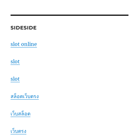
SIDESIDE
slot online
slot
slot
สล็อตเว็บตรง
เว็บสล็อต
เว็บตรง