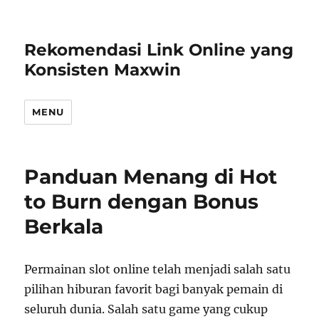
Rekomendasi Link Online yang
Konsisten Maxwin
MENU
Panduan Menang di Hot
to Burn dengan Bonus
Berkala
Permainan slot online telah menjadi salah satu
pilihan hiburan favorit bagi banyak pemain di
seluruh dunia. Salah satu game yang cukup