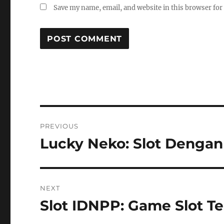
Save my name, email, and website in this browser for
Post
PREVIOUS
navigation
Lucky Neko: Slot Dengan
Previous
post:
NEXT
Slot IDNPP: Game Slot T
Next
post: