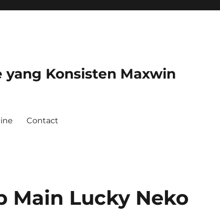
e yang Konsisten Maxwin
line
Contact
 Main Lucky Neko