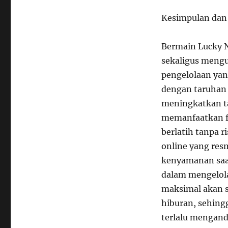
Kesimpulan dan
Bermain Lucky 
sekaligus mengu
pengelolaan yan
dengan taruhan
meningkatkan ta
memanfaatkan fi
berlatih tanpa ri
online yang re
kenyamanan saat
dalam mengelol
maksimal akan s
hiburan, sehing
terlalu mengan