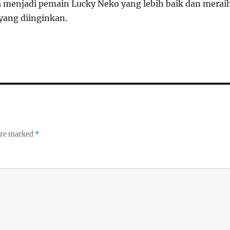
menjadi pemain Lucky Neko yang lebih baik dan merai
ang diinginkan.
 are marked
*