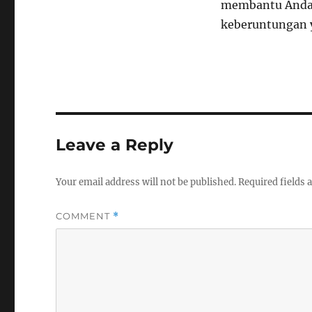
membantu Anda 
keberuntungan y
Leave a Reply
Your email address will not be published.
Required fields
COMMENT
*