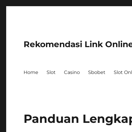
Rekomendasi Link Onlin
Home
Slot
Casino
Sbobet
Slot On
Panduan Lengkap