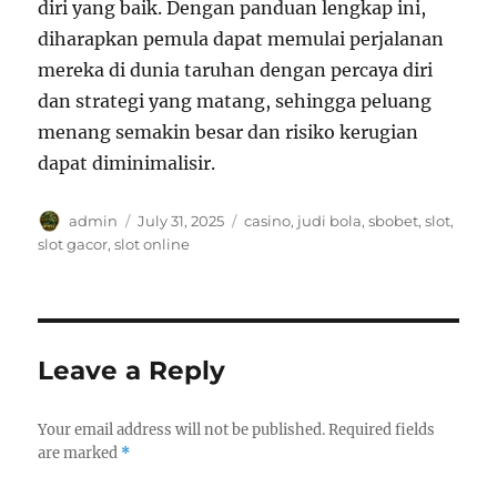
diri yang baik. Dengan panduan lengkap ini,
diharapkan pemula dapat memulai perjalanan
mereka di dunia taruhan dengan percaya diri
dan strategi yang matang, sehingga peluang
menang semakin besar dan risiko kerugian
dapat diminimalisir.
Author
Posted
Tags
admin
July 31, 2025
casino
,
judi bola
,
sbobet
,
slot
,
on
slot gacor
,
slot online
Leave a Reply
Your email address will not be published.
Required fields
are marked
*