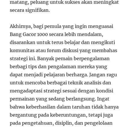
matang, peluang untuk sukses akan meningkat
secara signifikan.
Akhirnya, bagi pemula yang ingin menguasai
Bang Gacor 1000 secara lebih mendalam,
disarankan untuk terus belajar dan mengikuti
komunitas atau forum diskusi yang membahas
strategi ini. Banyak pemain berpengalaman
berbagi tips dan pengalaman mereka yang
dapat menjadi pelajaran berharga. Jangan ragu
untuk mencoba berbagai teknik analisis dan
mengadaptasi strategi sesuai dengan kondisi
permainan yang sedang berlangsung. Ingat
bahwa keberhasilan dalam taruhan tidak hanya
bergantung pada keberuntungan, tetapi juga
pada pengetahuan, disiplin, dan pengelolaan