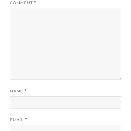
COMMENT
*
NAME
*
EMAIL
*