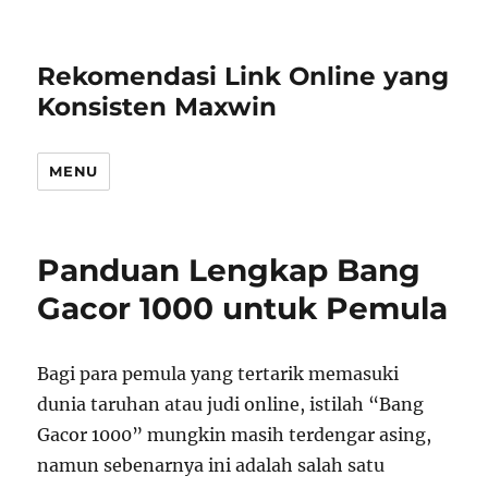
Rekomendasi Link Online yang
Konsisten Maxwin
MENU
Panduan Lengkap Bang
Gacor 1000 untuk Pemula
Bagi para pemula yang tertarik memasuki
dunia taruhan atau judi online, istilah “Bang
Gacor 1000” mungkin masih terdengar asing,
namun sebenarnya ini adalah salah satu