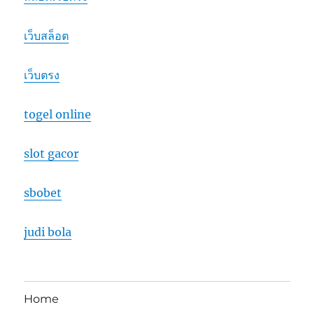
เว็บสล็อต
เว็บตรง
togel online
slot gacor
sbobet
judi bola
Home