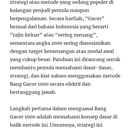
strategi atau metode yang sedang populer di
kalangan penjudi pemula maupun
berpengalaman. Secara harfiah, “Gacor”
berasal dari bahasa Indonesia yang berarti
“rajin keluar” atau “sering menang”,
sementara angka 1000 sering diasosiasikan
dengan target kemenangan atau modal awal
yang cukup besar. Panduan ini dirancang untuk
membantu pemula memahami dasar-dasar,
strategi, dan kiat sukses menggunakan metode
Bang Gacor 1000 secara efektif dan
bertanggung jawab.
Langkah pertama dalam menguasai Bang
Gacor 1000 adalah memahami konsep dasar di
balik metode ini. Umumnya, strategi ini