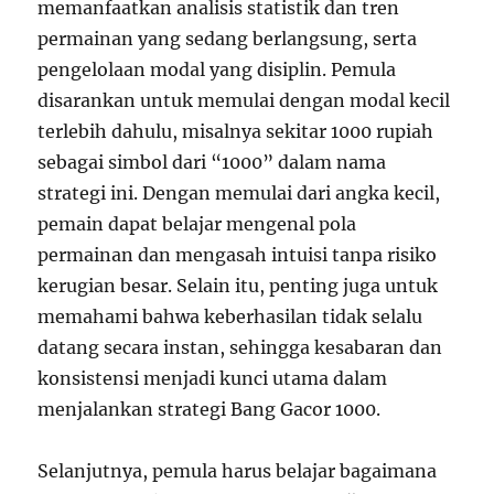
memanfaatkan analisis statistik dan tren
permainan yang sedang berlangsung, serta
pengelolaan modal yang disiplin. Pemula
disarankan untuk memulai dengan modal kecil
terlebih dahulu, misalnya sekitar 1000 rupiah
sebagai simbol dari “1000” dalam nama
strategi ini. Dengan memulai dari angka kecil,
pemain dapat belajar mengenal pola
permainan dan mengasah intuisi tanpa risiko
kerugian besar. Selain itu, penting juga untuk
memahami bahwa keberhasilan tidak selalu
datang secara instan, sehingga kesabaran dan
konsistensi menjadi kunci utama dalam
menjalankan strategi Bang Gacor 1000.
Selanjutnya, pemula harus belajar bagaimana