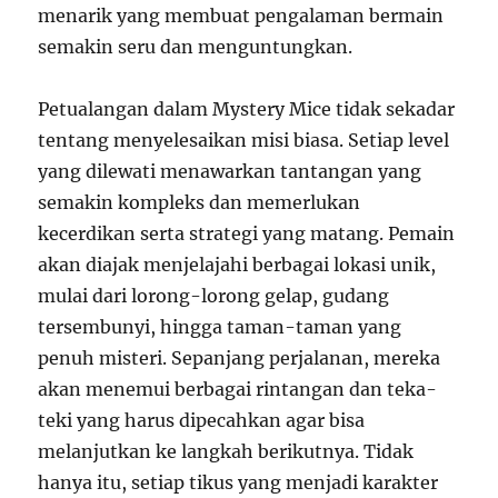
menarik yang membuat pengalaman bermain
semakin seru dan menguntungkan.
Petualangan dalam Mystery Mice tidak sekadar
tentang menyelesaikan misi biasa. Setiap level
yang dilewati menawarkan tantangan yang
semakin kompleks dan memerlukan
kecerdikan serta strategi yang matang. Pemain
akan diajak menjelajahi berbagai lokasi unik,
mulai dari lorong-lorong gelap, gudang
tersembunyi, hingga taman-taman yang
penuh misteri. Sepanjang perjalanan, mereka
akan menemui berbagai rintangan dan teka-
teki yang harus dipecahkan agar bisa
melanjutkan ke langkah berikutnya. Tidak
hanya itu, setiap tikus yang menjadi karakter