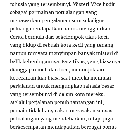
rahasia yang tersembunyi. Misteri Mice hadir
sebagai permainan petualangan yang
menawarkan pengalaman seru sekaligus
peluang mendapatkan bonus menggiurkan.
Cerita bermula dari sekelompok tikus kecil
yang hidup di sebuah kota kecil yang tenang
namun ternyata menyimpan banyak misteri di
balik keheningannya. Para tikus, yang biasanya
dianggap remeh dan lucu, menunjukkan
keberanian luar biasa saat mereka memulai
perjalanan untuk mengungkap rahasia besar
yang tersembunyi di dalam kota mereka.
Melalui perjalanan penuh tantangan ini,
pemain tidak hanya akan merasakan sensasi
petualangan yang mendebarkan, tetapi juga
berkesempatan mendapatkan berbagai bonus