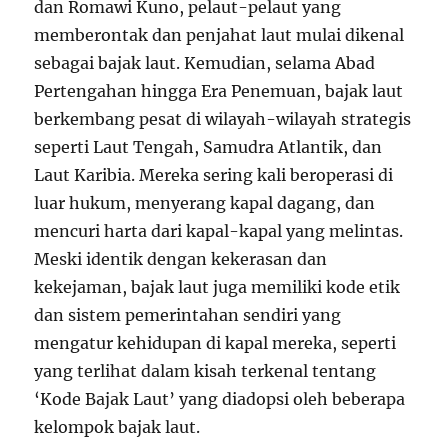
dan Romawi Kuno, pelaut-pelaut yang
memberontak dan penjahat laut mulai dikenal
sebagai bajak laut. Kemudian, selama Abad
Pertengahan hingga Era Penemuan, bajak laut
berkembang pesat di wilayah-wilayah strategis
seperti Laut Tengah, Samudra Atlantik, dan
Laut Karibia. Mereka sering kali beroperasi di
luar hukum, menyerang kapal dagang, dan
mencuri harta dari kapal-kapal yang melintas.
Meski identik dengan kekerasan dan
kekejaman, bajak laut juga memiliki kode etik
dan sistem pemerintahan sendiri yang
mengatur kehidupan di kapal mereka, seperti
yang terlihat dalam kisah terkenal tentang
‘Kode Bajak Laut’ yang diadopsi oleh beberapa
kelompok bajak laut.