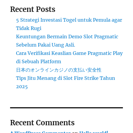
Recent Posts
5 Strategi Investasi Togel untuk Pemula agar
Tidak Rugi
Keuntungan Bermain Demo Slot Pragmatic
Sebelum Pakai Uang Asli.
Cara Verifikasi Keaslian Game Pragmatic Play
di Sebuah Platform
日本のオンラインカジノの支払い安全性
Tips Jitu Menang di Slot Fire Strike Tahun
2025
Recent Comments