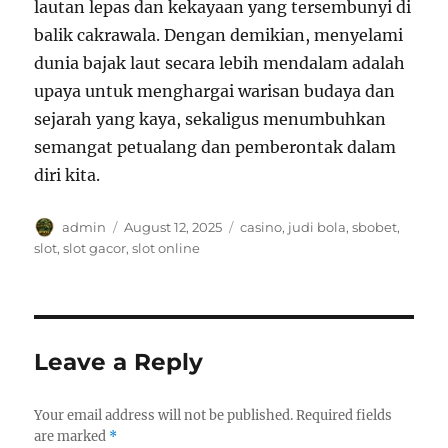
lautan lepas dan kekayaan yang tersembunyi di
balik cakrawala. Dengan demikian, menyelami
dunia bajak laut secara lebih mendalam adalah
upaya untuk menghargai warisan budaya dan
sejarah yang kaya, sekaligus menumbuhkan
semangat petualang dan pemberontak dalam
diri kita.
Author
Posted
Tags
admin
August 12, 2025
casino
,
judi bola
,
sbobet
,
on
slot
,
slot gacor
,
slot online
Leave a Reply
Your email address will not be published.
Required fields
are marked
*