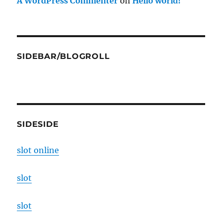
A WordPress Commenter
on
Hello world!
SIDEBAR/BLOGROLL
SIDESIDE
slot online
slot
slot