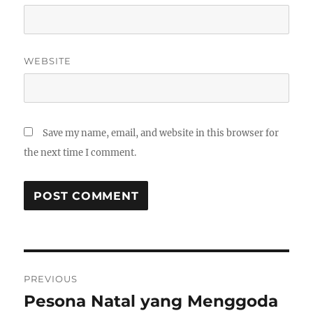
WEBSITE
Save my name, email, and website in this browser for
the next time I comment.
Post
PREVIOUS
navigation
Pesona Natal yang Menggoda
Previous