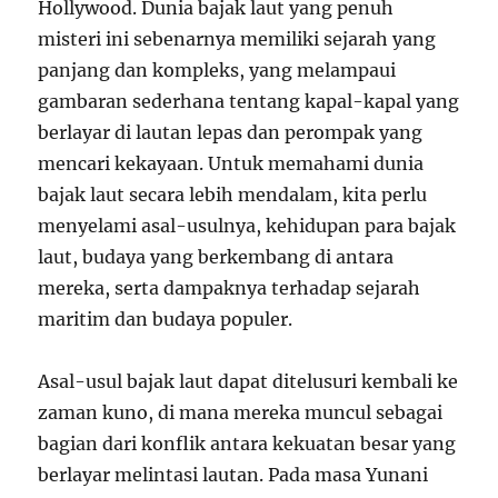
Hollywood. Dunia bajak laut yang penuh
misteri ini sebenarnya memiliki sejarah yang
panjang dan kompleks, yang melampaui
gambaran sederhana tentang kapal-kapal yang
berlayar di lautan lepas dan perompak yang
mencari kekayaan. Untuk memahami dunia
bajak laut secara lebih mendalam, kita perlu
menyelami asal-usulnya, kehidupan para bajak
laut, budaya yang berkembang di antara
mereka, serta dampaknya terhadap sejarah
maritim dan budaya populer.
Asal-usul bajak laut dapat ditelusuri kembali ke
zaman kuno, di mana mereka muncul sebagai
bagian dari konflik antara kekuatan besar yang
berlayar melintasi lautan. Pada masa Yunani