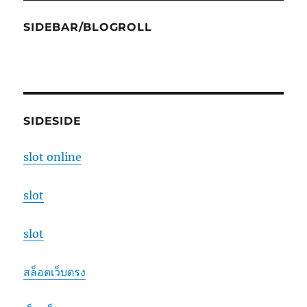
SIDEBAR/BLOGROLL
SIDESIDE
slot online
slot
slot
สล็อตเว็บตรง