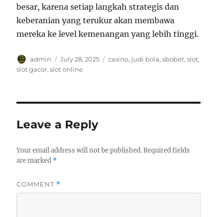
besar, karena setiap langkah strategis dan
keberanian yang terukur akan membawa
mereka ke level kemenangan yang lebih tinggi.
Author
Posted
Tags
admin
July 28, 2025
casino
,
judi bola
,
sbobet
,
slot
,
on
slot gacor
,
slot online
Leave a Reply
Your email address will not be published.
Required fields
are marked
*
COMMENT
*