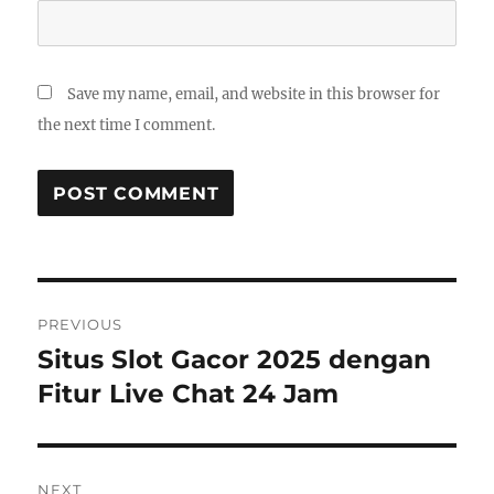
Save my name, email, and website in this browser for
the next time I comment.
Post
PREVIOUS
navigation
Situs Slot Gacor 2025 dengan
Previous
post:
Fitur Live Chat 24 Jam
NEXT