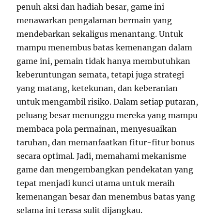
penuh aksi dan hadiah besar, game ini
menawarkan pengalaman bermain yang
mendebarkan sekaligus menantang. Untuk
mampu menembus batas kemenangan dalam
game ini, pemain tidak hanya membutuhkan
keberuntungan semata, tetapi juga strategi
yang matang, ketekunan, dan keberanian
untuk mengambil risiko. Dalam setiap putaran,
peluang besar menunggu mereka yang mampu
membaca pola permainan, menyesuaikan
taruhan, dan memanfaatkan fitur-fitur bonus
secara optimal. Jadi, memahami mekanisme
game dan mengembangkan pendekatan yang
tepat menjadi kunci utama untuk meraih
kemenangan besar dan menembus batas yang
selama ini terasa sulit dijangkau.