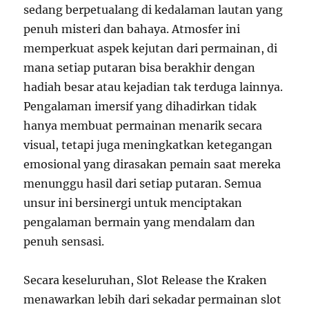
sedang berpetualang di kedalaman lautan yang
penuh misteri dan bahaya. Atmosfer ini
memperkuat aspek kejutan dari permainan, di
mana setiap putaran bisa berakhir dengan
hadiah besar atau kejadian tak terduga lainnya.
Pengalaman imersif yang dihadirkan tidak
hanya membuat permainan menarik secara
visual, tetapi juga meningkatkan ketegangan
emosional yang dirasakan pemain saat mereka
menunggu hasil dari setiap putaran. Semua
unsur ini bersinergi untuk menciptakan
pengalaman bermain yang mendalam dan
penuh sensasi.
Secara keseluruhan, Slot Release the Kraken
menawarkan lebih dari sekadar permainan slot