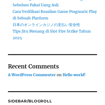
Sebelum Pakai Uang Asli.
Cara Verifikasi Keaslian Game Pragmatic Play
di Sebuah Platform
日本のオンラインカジノの支払い安全性
Tips Jitu Menang di Slot Fire Strike Tahun
2025
Recent Comments
A WordPress Commenter
on
Hello world!
SIDEBAR/BLOGROLL