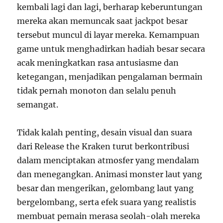
kembali lagi dan lagi, berharap keberuntungan
mereka akan memuncak saat jackpot besar
tersebut muncul di layar mereka. Kemampuan
game untuk menghadirkan hadiah besar secara
acak meningkatkan rasa antusiasme dan
ketegangan, menjadikan pengalaman bermain
tidak pernah monoton dan selalu penuh
semangat.
Tidak kalah penting, desain visual dan suara
dari Release the Kraken turut berkontribusi
dalam menciptakan atmosfer yang mendalam
dan menegangkan. Animasi monster laut yang
besar dan mengerikan, gelombang laut yang
bergelombang, serta efek suara yang realistis
membuat pemain merasa seolah-olah mereka