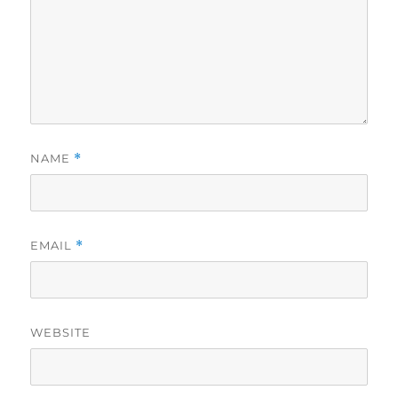
NAME
*
EMAIL
*
WEBSITE