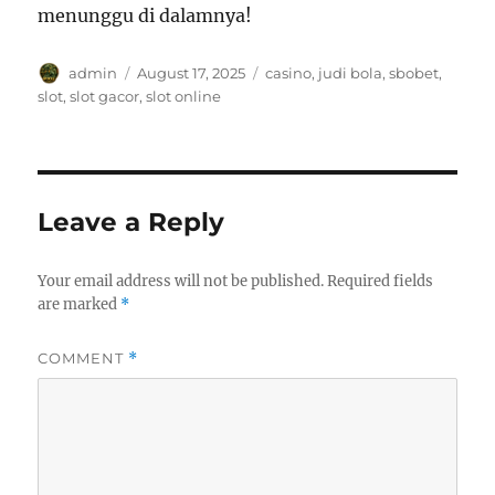
menunggu di dalamnya!
Author
Posted
Tags
admin
August 17, 2025
casino
,
judi bola
,
sbobet
,
on
slot
,
slot gacor
,
slot online
Leave a Reply
Your email address will not be published.
Required fields
are marked
*
COMMENT
*