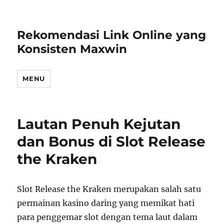
Rekomendasi Link Online yang
Konsisten Maxwin
MENU
Lautan Penuh Kejutan
dan Bonus di Slot Release
the Kraken
Slot Release the Kraken merupakan salah satu
permainan kasino daring yang memikat hati
para penggemar slot dengan tema laut dalam