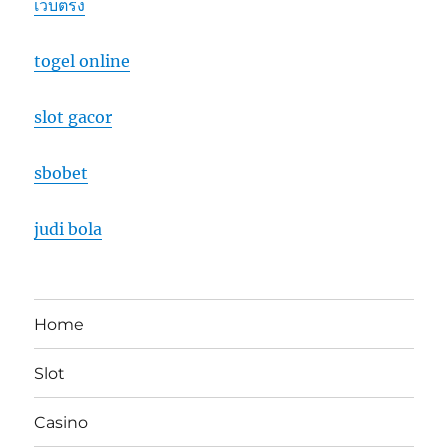
เว็บตรง
togel online
slot gacor
sbobet
judi bola
Home
Slot
Casino