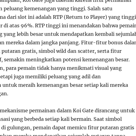
 tampilan, Koi Gate juga dikenal karena fitur permainan
an peluang kemenangan yang tinggi. Salah satu
 dari slot ini adalah RTP (Return to Player) yang tinggi
ar di atas 96%. RTP tinggi ini menandakan bahwa pemai
g yang lebih besar untuk mendapatkan kembali sejumla
han mereka dalam jangka panjang. Fitur-fitur bonus dal
 putaran gratis, simbol wild dan scatter, serta fitur
if, semakin meningkatkan potensi kemenangan besar.
, para pemain tidak hanya menikmati visual yang
tapi juga memiliki peluang yang adil dan
untuk meraih kemenangan besar setiap kali mereka
an.
 mekanisme permainan dalam Koi Gate dirancang untuk
asi yang berbeda setiap kali bermain. Saat simbol
 di gulungan, pemain dapat memicu fitur putaran gratis