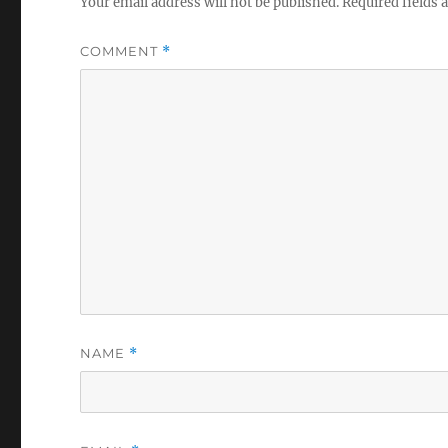
Your email address will not be published.
Required fields
COMMENT
*
NAME
*