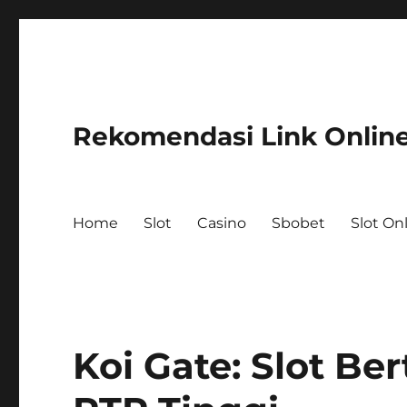
Rekomendasi Link Onlin
Home
Slot
Casino
Sbobet
Slot On
Koi Gate: Slot B