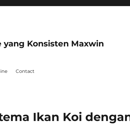
e yang Konsisten Maxwin
line
Contact
ertema Ikan Koi denga