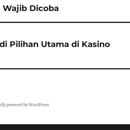
g Wajib Dicoba
i Pilihan Utama di Kasino
dly powered by WordPress