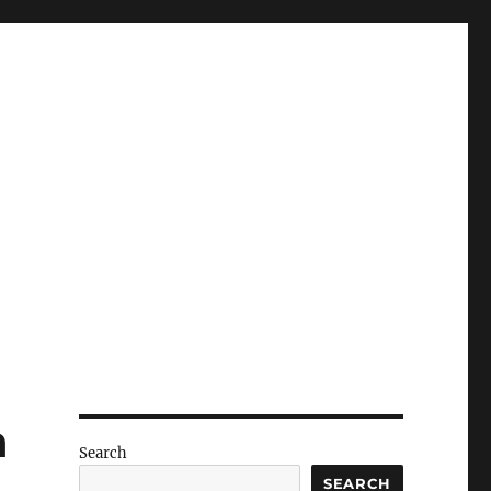
n
Search
SEARCH