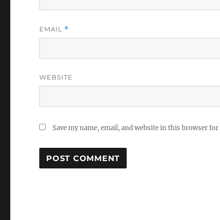
EMAIL
*
WEBSITE
Save my name, email, and website in this browser for