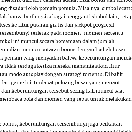
 menarik dari slot Caishen adalah fitur bonus dan simbo
ang disadari oleh pemain pemula. Misalnya, simbol scatt
dak hanya berfungsi sebagai pengganti simbol lain, tetap
es ke fitur putaran gratis dan jackpot progresif.
tersembunyi terletak pada momen-momen tertentu
imbol ini muncul secara bersamaan dalam jumlah
kemudian memicu putaran bonus dengan hadiah besar.
nyak pemain yang menyadari bahwa keberuntungan merek
a tidak terduga ketika mereka memanfaatkan fitur
au mode autoplay dengan strategi tertentu. Di balik
 dari game ini, terdapat peluang besar yang menanti
 dan keberuntungan tersebut sering kali muncul saat
embaca pola dan momen yang tepat untuk melakukan
tur bonus, keberuntungan tersembunyi juga berkaitan