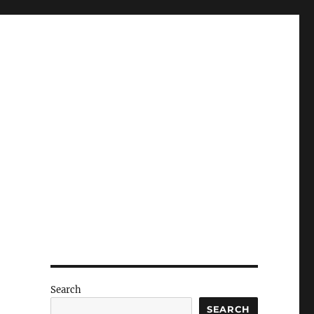
Search
SEARCH