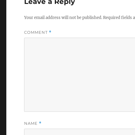
Leave a Reply
Your email address will not be published.
Required fields
COMMENT
*
NAME
*