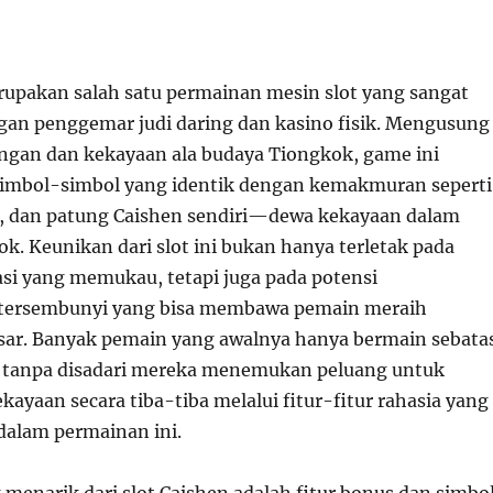
rupakan salah satu permainan mesin slot yang sangat
ngan penggemar judi daring dan kasino fisik. Mengusung
gan dan kekayaan ala budaya Tiongkok, game ini
imbol-simbol yang identik dengan kemakmuran seperti
, dan patung Caishen sendiri—dewa kekayaan dalam
k. Keunikan dari slot ini bukan hanya terletak pada
asi yang memukau, tetapi juga pada potensi
tersembunyi yang bisa membawa pemain meraih
ar. Banyak pemain yang awalnya hanya bermain sebata
 tanpa disadari mereka menemukan peluang untuk
ayaan secara tiba-tiba melalui fitur-fitur rahasia yang
alam permainan ini.