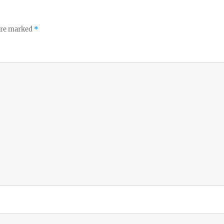
 are marked
*