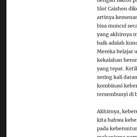
dengan faktor p
Slot Caishen dik
artinya kemenan
bisa muncul sec
yang akhirnya 
baik adalah kun
Mereka belajar 
kekalahan beru
yang tepat. Ket
sering kali datan
kombinasi keber
tersembunyi di b
Akhirnya, kebe
kita bahwa kebe
pada keberuntu