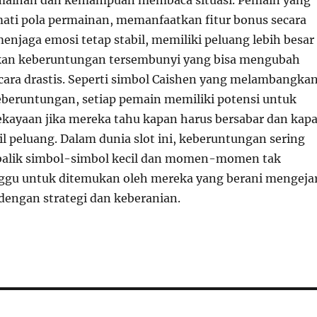
ainan dan kemampuan membaca situasi. Pemain yang
i pola permainan, memanfaatkan fitur bonus secara
enjaga emosi tetap stabil, memiliki peluang lebih besar
n keberuntungan tersembunyi yang bisa mengubah
cara drastis. Seperti simbol Caishen yang melambangka
beruntungan, setiap pemain memiliki potensi untuk
ayaan jika mereka tahu kapan harus bersabar dan kap
 peluang. Dalam dunia slot ini, keberuntungan sering
 balik simbol-simbol kecil dan momen-momen tak
ggu untuk ditemukan oleh mereka yang berani mengeja
engan strategi dan keberanian.