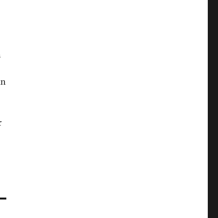
n
an
r