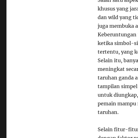
Salah satu aspek
khusus yang jar
dan wild yang ti
juga membuka aks
Keberuntungan 
ketika simbol-s
tertentu, yang 
Selain itu, ba
meningkat secar
taruhan ganda at
tampilan simpel
untuk diungkap,
pemain mampu m
taruhan.
Selain fitur-fi