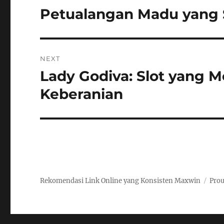
navigation
Petualangan Madu yang
Previous
post:
NEXT
Lady Godiva: Slot yang
Next
post:
Keberanian
Rekomendasi Link Online yang Konsisten Maxwin
Prou