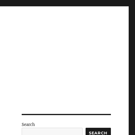
Search
SEARCH