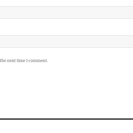
 the next time I comment.