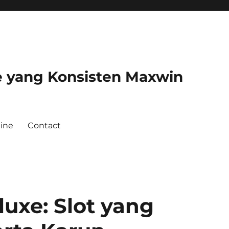
e yang Konsisten Maxwin
line
Contact
uxe: Slot yang