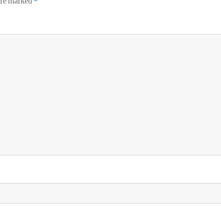
 are marked
*