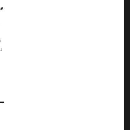
me
r
i
i