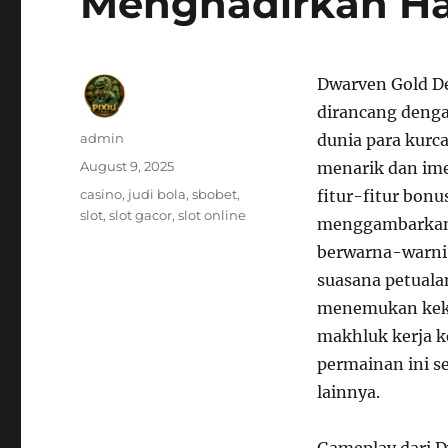
Menghadirkan Ha
Dwarven Gold De
dirancang denga
Author
admin
dunia para kurc
Posted
August 9, 2025
menarik dan ime
on
Tags
casino
,
judi bola
,
sbobet
,
fitur-fitur bon
slot
,
slot gacor
,
slot online
menggambarkan 
berwarna-warni
suasana petual
menemukan keka
makhluk kerja 
permainan ini s
lainnya.