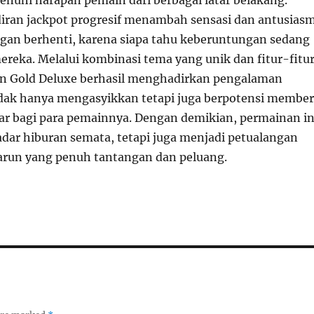
uhi harapan pemain dari berbagai latar belakang.
adiran jackpot progresif menambah sensasi dan antusias
ungan berhenti, karena siapa tahu keberuntungan sedang
ereka. Melalui kombinasi tema yang unik dan fitur-fitu
en Gold Deluxe berhasil menghadirkan pengalaman
dak hanya mengasyikkan tetapi juga berpotensi member
r bagi para pemainnya. Dengan demikian, permainan in
adar hiburan semata, tetapi juga menjadi petualangan
arun yang penuh tantangan dan peluang.