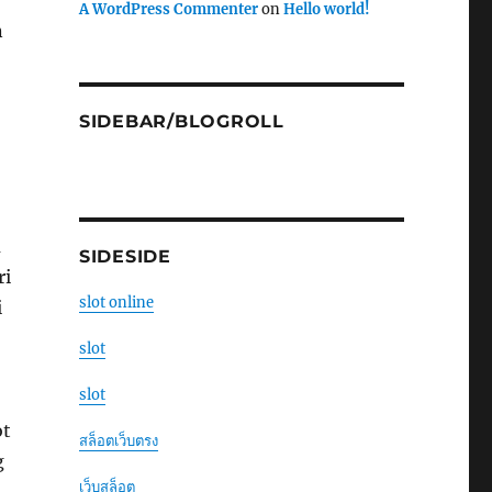
A WordPress Commenter
on
Hello world!
n
SIDEBAR/BLOGROLL
u
SIDESIDE
ri
slot online
i
slot
slot
ot
สล็อตเว็บตรง
g
เว็บสล็อต