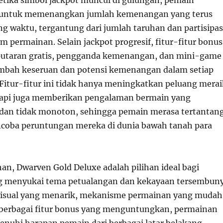
tika simbol jackpot muncul di gulungan, pemain
untuk memenangkan jumlah kemenangan yang terus
ng waktu, tergantung dari jumlah taruhan dan partisipas
m permainan. Selain jackpot progresif, fitur-fitur bonus
 putaran gratis, pengganda kemenangan, dan mini-game
ambah keseruan dan potensi kemenangan dalam setiap
 Fitur-fitur ini tidak hanya meningkatkan peluang mera
tapi juga memberikan pengalaman bermain yang
an tidak monoton, sehingga pemain merasa tertantan
coba peruntungan mereka di dunia bawah tanah para
an, Dwarven Gold Deluxe adalah pilihan ideal bagi
ng menyukai tema petualangan dan kekayaan tersembuny
visual yang menarik, mekanisme permainan yang mudah
 berbagai fitur bonus yang menguntungkan, permainan