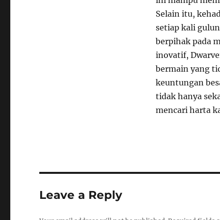
ini mampu memen
Selain itu, keh
setiap kali gul
berpihak pada m
inovatif, Dwarv
bermain yang ti
keuntungan besa
tidak hanya sek
mencari harta k
Leave a Reply