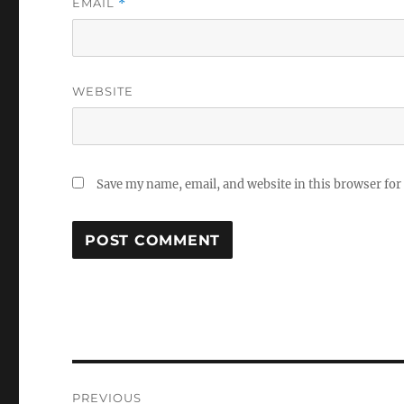
EMAIL
*
WEBSITE
Save my name, email, and website in this browser for
Post
PREVIOUS