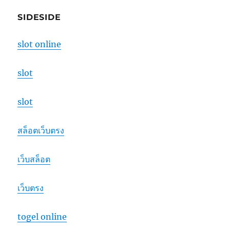
SIDESIDE
slot online
slot
slot
สล็อตเว็บตรง
เว็บสล็อต
เว็บตรง
togel online