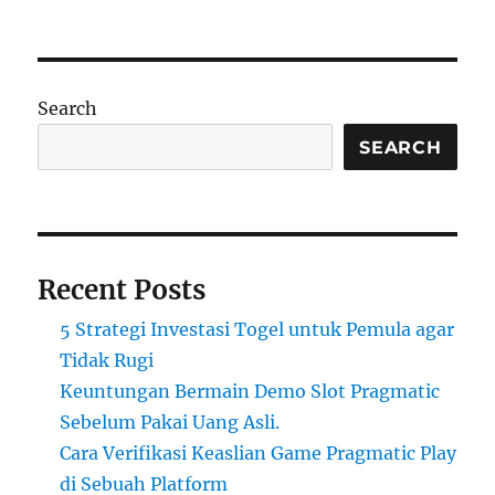
Search
SEARCH
Recent Posts
5 Strategi Investasi Togel untuk Pemula agar
Tidak Rugi
Keuntungan Bermain Demo Slot Pragmatic
Sebelum Pakai Uang Asli.
Cara Verifikasi Keaslian Game Pragmatic Play
di Sebuah Platform