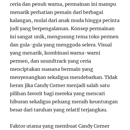
ceria dan penuh warna, permainan ini mampu
menarik perhatian pemain dari berbagai
kalangan, mulai dari anak muda hingga pecinta
judi yang berpengalaman. Konsep permainan
ini sangat unik, mengusung tema toko permen
dan gula-gula yang menggoda selera. Visual
yang menarik, kombinasi warna-warni
permen, dan soundtrack yang ceria
menciptakan suasana bermain yang
menyenangkan sekaligus mendebarkan. Tidak
heran jika Candy Corner menjadi salah satu
pilihan favorit bagi mereka yang mencari
hiburan sekaligus peluang meraih keuntungan
besar dari taruhan yang relatif terjangkau.
Faktor utama yang membuat Candy Corner