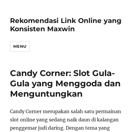
Rekomendasi Link Online yang
Konsisten Maxwin
MENU
Candy Corner: Slot Gula-
Gula yang Menggoda dan
Menguntungkan
Candy Corner merupakan salah satu permainan
slot online yang sedang naik daun di kalangan
penggemar judi daring. Dengan tema yang