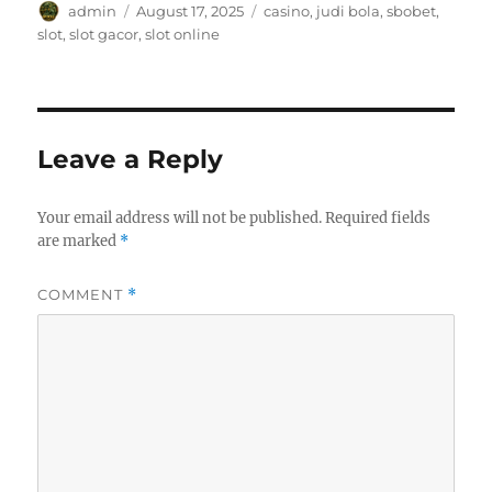
Author
Posted
Tags
admin
August 17, 2025
casino
,
judi bola
,
sbobet
,
on
slot
,
slot gacor
,
slot online
Leave a Reply
Your email address will not be published.
Required fields
are marked
*
COMMENT
*