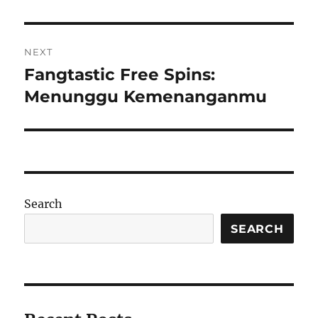
NEXT
Fangtastic Free Spins:
Next
post:
Menunggu Kemenanganmu
Search
SEARCH