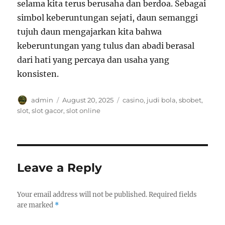
selama kita terus berusaha dan berdoa. Sebagai
simbol keberuntungan sejati, daun semanggi
tujuh daun mengajarkan kita bahwa
keberuntungan yang tulus dan abadi berasal
dari hati yang percaya dan usaha yang
konsisten.
Author
Posted
Tags
admin
August 20, 2025
casino
,
judi bola
,
sbobet
,
on
slot
,
slot gacor
,
slot online
Leave a Reply
Your email address will not be published.
Required fields
are marked
*