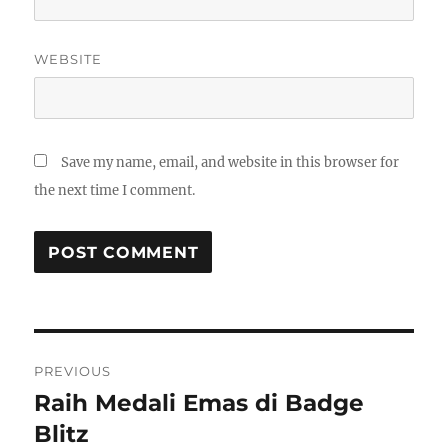
WEBSITE
Save my name, email, and website in this browser for
the next time I comment.
Post
PREVIOUS
navigation
Raih Medali Emas di Badge
Previous
post:
Blitz